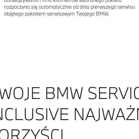
rozpoczyna się automatycznie od dnia pierwszego serwisu
objętego pakietem serwisowym Twojego BMW.
WOJE BMW SERVI
NCLUSIVE NAJWAŻ
ORZYŚCI.