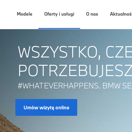
Modele
Oferty i usługi
O nas
Aktualnoś
WSZYSTKO, CZ
POTRZEBUJESZ
#WHATEVERHAPPENS. BMW SER
Umów wizytę online