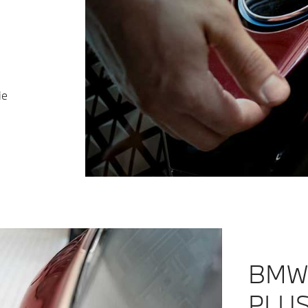
ie
BMW 
PLUS