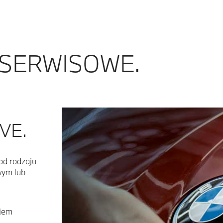
 SERWISOWE.
VE.
od rodzaju
wym lub
ejem