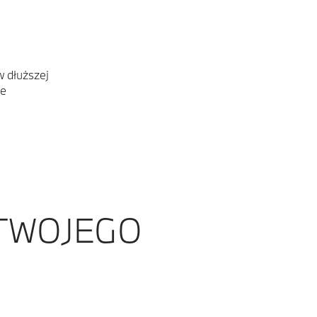
w dłuższej
ne
 TWOJEGO