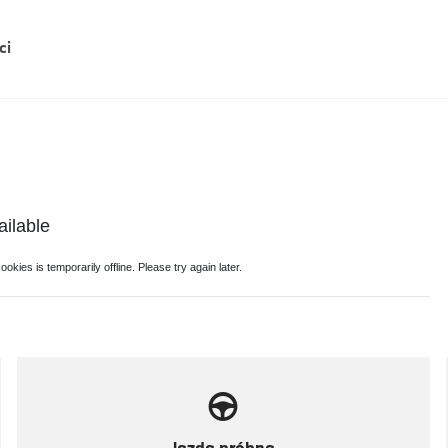
ci
Jazda próbna